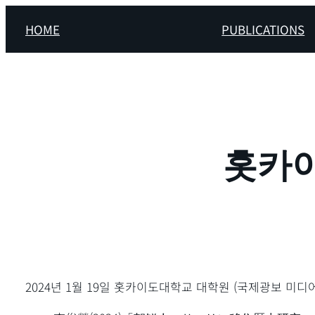
콘
HOME
PUBLICATIONS
텐
츠
로
바
로
가
기
홋카
2024년 1월 19일 홋카이도대학교 대학원 (국제광보 미