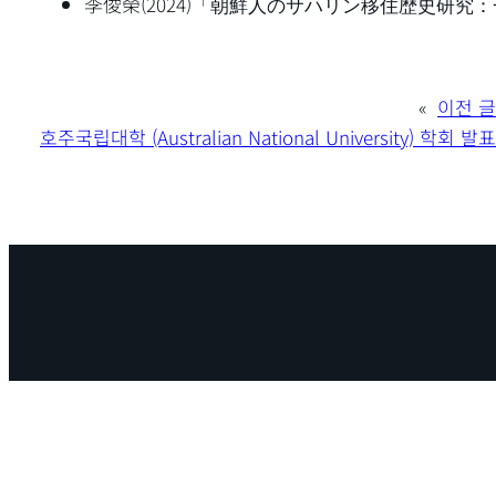
李俊榮(2024)
「朝鮮人のサハリン移住歴史研究：
«
이전 글
호주국립대학 (Australian National University) 학회 발표